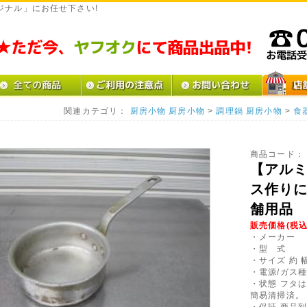
ジナル」にお任せ下さい!
関連カテゴリ：
厨房小物
厨房小物
>
調理鍋
厨房小物
>
食
商品コード：
【アルミ
ス作りに
舗用品
販売価格(税込
・メーカー
・型 式
・サイズ 約 幅
・電源/ガス
・状態 フタ
簡易清掃済。
・保証 商品