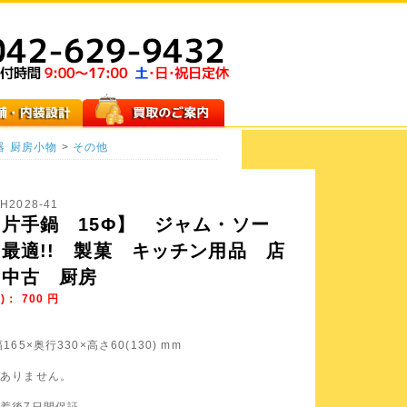
器
厨房小物
>
その他
H2028-41
片手鍋 15Φ】 ジャム・ソー
最適!! 製菓 キッチン用品 店
 中古 厨房
)：
700
円
165×奥行330×高さ60(130) mm
種
はありません。
到着後7日間保証