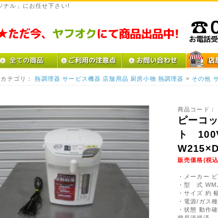
ジナル」にお任せ下さい!
カテゴリ：
熱調理器
サービス機器
店舗用品
厨房小物
熱調理器
>
その他
商品コード：
ピーコ
ト 100
W215×D
販売価格(税込
・メーカー 
・型 式 WMJ
・サイズ 約 幅
・電源/ガス種 
・状態 動作
簡易清掃済。