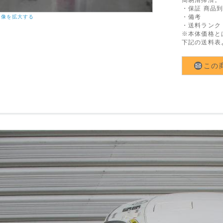
・保証 商品
・備考
画像を拡大する
・送料ランク
※本体価格と
下記の送料表
この