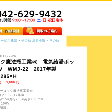
サービス機器
>
その他
厨房小物
>
その他
H1797-26
ック魔法瓶工業㈱ 電気給湯ボッ
V WMJ-22 2017年製
285×H
)：
3,000
円
ピーコック魔法瓶工業㈱
-22 2017年製
215×奥行285×高さ250 mm
100V
確認済。