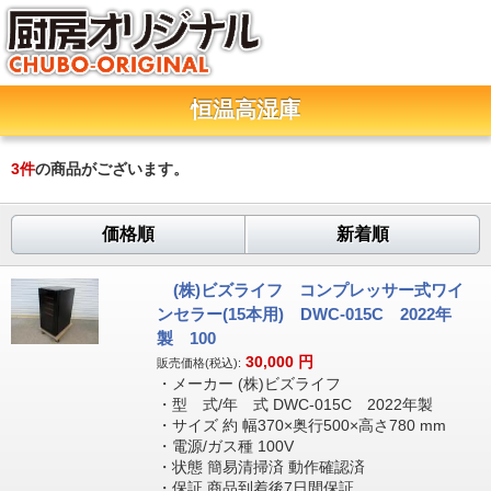
恒温高湿庫
3
件
の商品がございます。
価格順
新着順
(株)ビズライフ コンプレッサー式ワイ
ンセラー(15本用) DWC-015C 2022年
製 100
30,000
円
販売価格(税込):
・メーカー (株)ビズライフ
・型 式/年 式 DWC-015C 2022年製
・サイズ 約 幅370×奥行500×高さ780 mm
・電源/ガス種 100V
・状態 簡易清掃済 動作確認済
・保証 商品到着後7日間保証