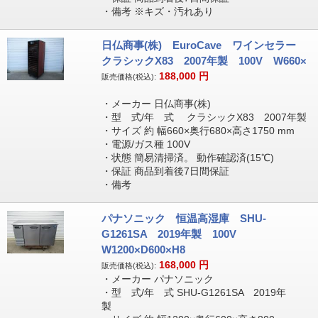
・備考 ※キズ・汚れあり
日仏商事(株) EuroCave ワインセラー
クラシックX83 2007年製 100V W660×
188,000
円
販売価格(税込):
・メーカー 日仏商事(株)
・型 式/年 式 クラシックX83 2007年製
・サイズ 約 幅660×奥行680×高さ1750 mm
・電源/ガス種 100V
・状態 簡易清掃済。 動作確認済(15℃)
・保証 商品到着後7日間保証
・備考
パナソニック 恒温高湿庫 SHU-
G1261SA 2019年製 100V
W1200×D600×H8
168,000
円
販売価格(税込):
・メーカー パナソニック
・型 式/年 式 SHU-G1261SA 2019年
製