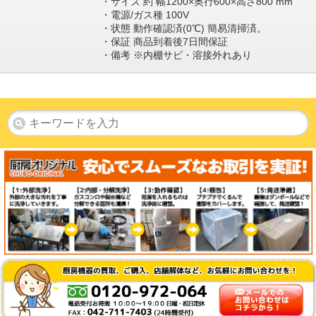
・サイズ 約 幅1200×奥行600×高さ800 mm
・電源/ガス種 100V
・状態 動作確認済(0℃) 簡易清掃済。
・保証 商品到着後7日間保証
・備考 ※内棚サビ・溶接外れあり