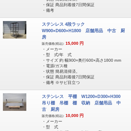
・保証 商品到着後7日間保証
・備考
ステンレス 4段ラック
W900×D600×H1800 店舗用品 中古 厨
房
15,000
円
販売価格(税込):
・メーカー
・型 式/年 式
・サイズ 約 幅900×奥行600×高さ1800 mm
・電源/ガス種
・状態 簡易清掃済。
・保証 商品到着後7日間保証
・備考 ※サビ目立つ
ステンレス 平棚 W1200×D300×H300
吊り棚 吊棚 棚 収納 店舗用品 中
古 厨房
10,000
円
販売価格(税込):
・メーカー
・型 式