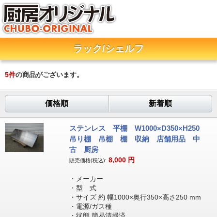
ラック/シェルフ
5
件
の商品がございます。
価格順
新着順
ステンレス 平棚 W1000×D350×H250
吊り棚 吊棚 棚 収納 店舗用品 中
古 厨房
8,000
円
販売価格(税込):
・メーカー
・型 式
・サイズ 約 幅1000×奥行350×高さ250 mm
・電源/ガス種
・状態 簡易清掃済。